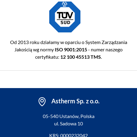
Od 2013 roku działamy w oparciu o System Zarządzania
Jakością wg normy
ISO 9001:2015
- numer naszego
certyfikatu:
12 100 45513 TMS
.
Astherm Sp. z o.o.
05-540 Ustanów, Polska
ul. Sadowa 10
KRS: 0000232042