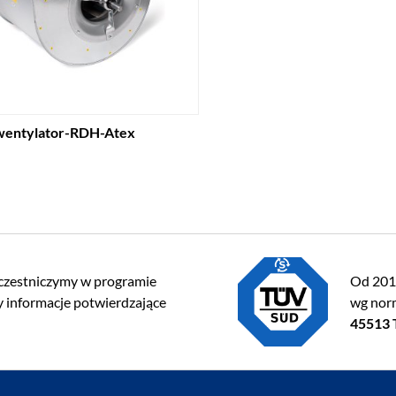
wentylator-RDH-Atex
czestniczymy w programie
Od 2013
 informacje potwierdzające
wg no
45513