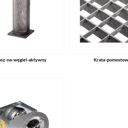
sz-na-węgiel-aktywny
Krata-pomosto