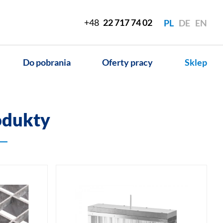
+48
22 717 74 02
PL
DE
EN
Do pobrania
Oferty pracy
Sklep
odukty