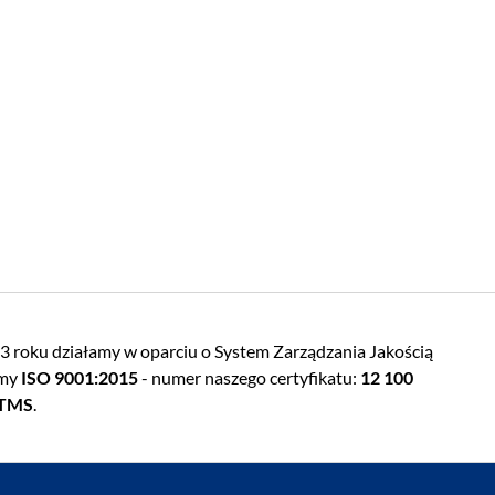
 roku działamy w oparciu o System Zarządzania Jakością
rmy
ISO 9001:2015
- numer naszego certyfikatu:
12 100
 TMS
.