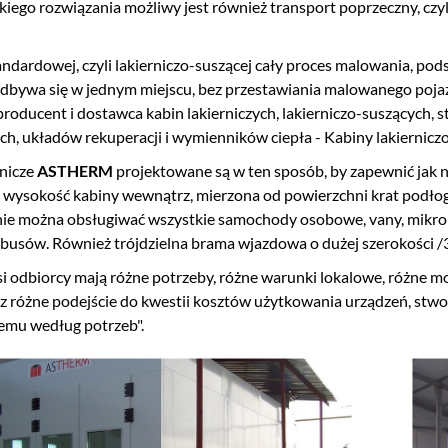
iego rozwiązania możliwy jest również transport poprzeczny, czyl
andardowej, czyli lakierniczo-suszącej cały proces malowania, p
bywa się w jednym miejscu, bez przestawiania malowanego poja
oducent i dostawca kabin lakierniczych, lakierniczo-suszących, s
ch, układów rekuperacji i wymienników ciepła - Kabiny lakiernicz
rnicze
ASTHERM
projektowane są w ten sposób, by zapewnić jak n
wysokość kabiny wewnątrz, mierzona od powierzchni krat podłogo
inie można obsługiwać wszystkie samochody osobowe, vany, mikro
busów. Również trójdzielna brama wjazdowa o dużej szerokości
i odbiorcy mają różne potrzeby, różne warunki lokalowe, różne m
z różne podejście do kwestii kosztów użytkowania urządzeń, stwor
emu według potrzeb".