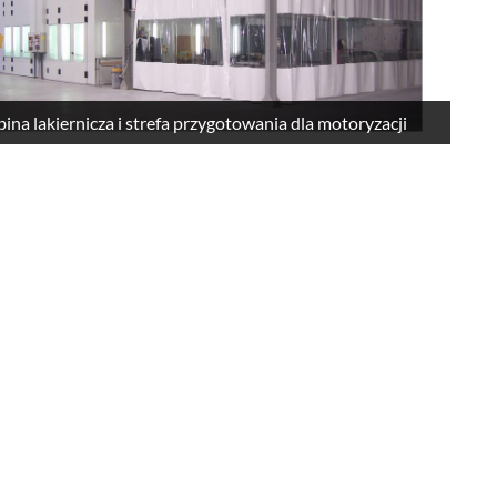
ina lakiernicza i strefa przygotowania dla motoryzacji