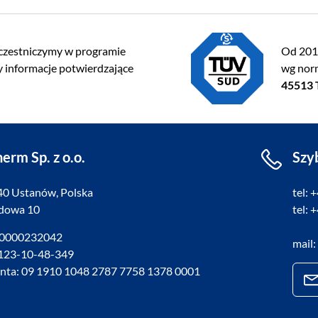
czestniczymy w programie
Od 2013
 informacje potwierdzające
wg no
45513
erm Sp. z o.o.
Szy
40 Ustanów, Polska
tel: 
adowa 10
tel: 
 0000232042
mail:
 123-10-48-349
onta: 09 1910 1048 2787 7758 1378 0001