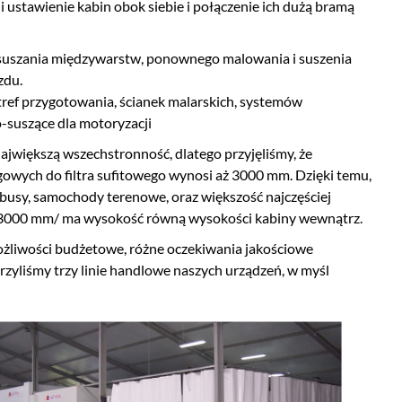
i ustawienie kabin obok siebie i połączenie ich dużą bramą
odsuszania międzywarstw, ponownego malowania i suszenia
zdu.
tref przygotowania, ścianek malarskich, systemów
o-suszące dla motoryzacji
ajwiększą wszechstronność, dlatego przyjęliśmy, że
wych do filtra sufitowego wynosi aż 3000 mm. Dzięki temu,
busy, samochody terenowe, oraz większość najczęściej
 /3000 mm/ ma wysokość równą wysokości kabiny wewnątrz.
ożliwości budżetowe, różne oczekiwania jakościowe
zyliśmy trzy linie handlowe naszych urządzeń, w myśl