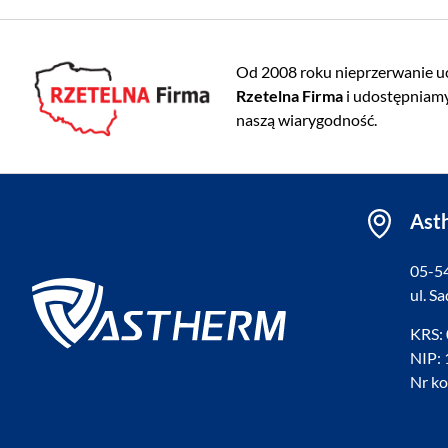
Od 2008 roku nieprzerwanie u
Rzetelna Firma
i udostępniamy
naszą wiarygodność.
Asth
05-5
ul. S
KRS:
NIP:
Nr k