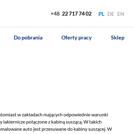
+48
22 717 74 02
PL
DE
EN
Do pobrania
Oferty pracy
Sklep
. Natomiast w zakładach mających odpowiednie warunki
y lakiernicze połączone z kabiną suszącą. W takich
 pomalowane auto jest przesuwane do kabiny suszącej. W