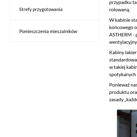
przypadku tak
Strefy przygotowania
rolowaną.
W kabinie st
końcowego od
Pomieszczenia mieszalników
ASTHERM - pr
wentylacyjny
Kabiny lakie
standardowa 
w takiej kab
spotykanych 
Ponieważ nas
produktu ora
zasady „każd