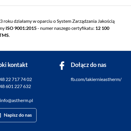
 roku działamy w oparciu o System Zarządzania Jakością
rmy
ISO 9001:2015
- numer naszego certyfikatu:
12 100
 TMS
.
bki kontakt
Dołącz do nas
+48 22 717 74 02
fb.com/lakiernieastherm/
+48 601 227 632
 info@astherm.pl
Napisz do nas